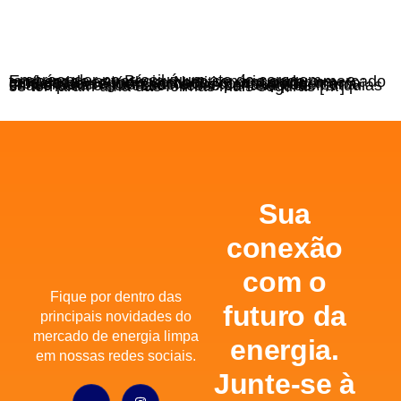
Empreender no Brasil é um ato de coragem — e também de estratégia. Num cenário onde o mercado está cada vez mais competitivo, encontrar um modelo de negócio validado, com suporte, marca consolidada e mercado em expansão pode ser a chave para o sucesso. Nesse contexto, as franquias se tornaram uma das formas mais seguras […]
Sua
conexão
com o
Fique por dentro das
futuro da
principais novidades do
mercado de energia limpa
energia.
em nossas redes sociais.
Junte-se à