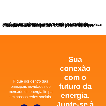
Você está pensando em aproveitar a onda da Mobilidade Elétrica e empreender nessa área, através de um Eletroposto? Então você tem que ficar atento, pois o primeiro passo para o sucesso do seu eletroposto é a escolha do local! Essa etapa do processo é um momento crucial, pois é nela que você decide se seu […]
Sua
conexão
com o
Fique por dentro das
futuro da
principais novidades do
mercado de energia limpa
energia.
em nossas redes sociais.
Junte-se à