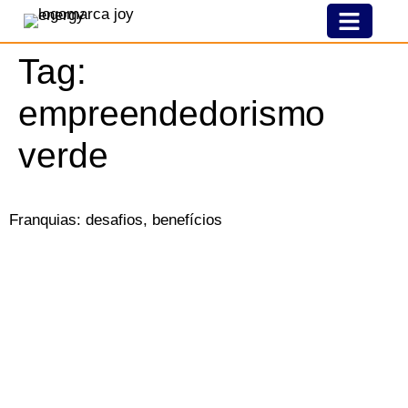
Nossa História
Modelo De Franquia
Joy Pelo Brasil
Tag:
empreendedorismo
verde
Franquias: desafios, benefícios