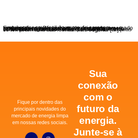
Empreender no Brasil é um ato de coragem — e também de estratégia. Num cenário onde o mercado está cada vez mais competitivo, encontrar um modelo de negócio validado, com suporte, marca consolidada e mercado em expansão pode ser a chave para o sucesso. Nesse contexto, as franquias se tornaram uma das formas mais seguras […]
Sua
conexão
com o
Fique por dentro das
futuro da
principais novidades do
mercado de energia limpa
energia.
em nossas redes sociais.
Junte-se à