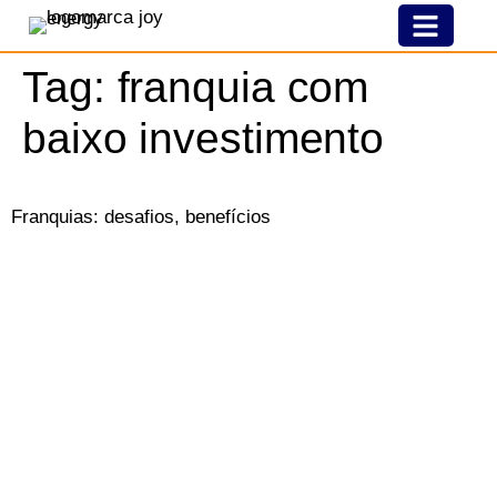
Nossa História
Modelo De Franquia
Joy Pelo Brasil
Tag:
franquia com
baixo investimento
Franquias: desafios, benefícios