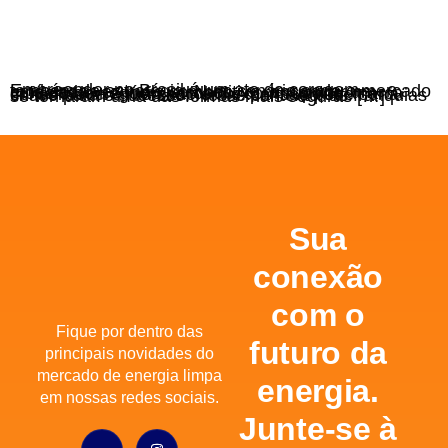
Empreender no Brasil é um ato de coragem — e também de estratégia. Num cenário onde o mercado está cada vez mais competitivo, encontrar um modelo de negócio validado, com suporte, marca consolidada e mercado em expansão pode ser a chave para o sucesso. Nesse contexto, as franquias se tornaram uma das formas mais seguras […]
Sua
conexão
com o
Fique por dentro das
futuro da
principais novidades do
mercado de energia limpa
energia.
em nossas redes sociais.
Junte-se à