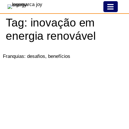
Nossa História
Modelo De Franquia
Joy Pelo Brasil
Tag:
inovação em
energia renovável
Franquias: desafios, benefícios