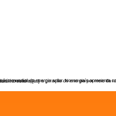
ção solar. Nós vamos te explicar quais os motivos que fazem do Brasil um líder natural no setor e […]