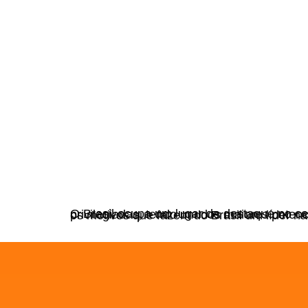
O Brasil ocupa um lugar de destaque no cenário mundial da energia solar. Nosso país apresenta condições geográficas e climáticas privilegiadas, tendo um dos maiores potenciais do mundo para a geração de energia por meio da radia