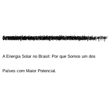
A revolução da mobilidade elétrica já está acontecendo, e a energia solar tem um papel essencial nessa transformação. Afinal, qual a melhor forma de abastecer seu veículo elétrico do que com uma fonte limpa, renovável e incrivelmente econômica? Hoje, vamos explorar como a combinação entre energia solar, carregamento veicular, painéis solares e carros elétricos pode […]
A Energia Solar no Brasil: Por que Somos um dos
Países com Maior Potencial.